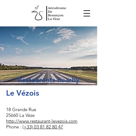
Restaurants nearby
Le Vézois
18 G
rande Rue
25660 La Vèze
http://www.restaurant-levezois.com
Phone :
(+33) 03 81 82 80 47