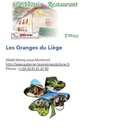
Les Granges du Liège
25660 Merey-sous-Montront
http://www.auberge-lesgrangesduliege.fr
Phone :
(+33) 03 81 81 67 90