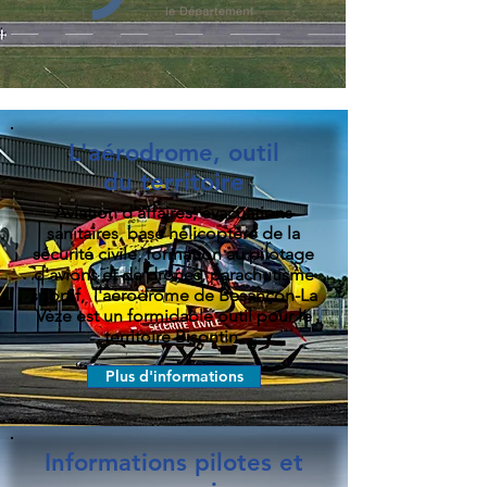
L'aérodrome, outil
du territoire
Aviation d'affaires, évacuations
sanitaires, base hélicoptère de la
sécurité civile, formation au pilotage
d'avions et de drones, parachutisme
sportif, l'aérodrome de Besançon-La
Vèze est un formidable outil pour le
territoire Bisontin.
Plus d'informations
Informations pilotes et