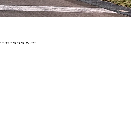
opose ses services.
à 18h00LT.
t