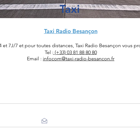
Taxi
Taxi
Radio Besançon
et 7J/7 et pour toutes distances, Taxi Radi
o Besançon
vous
pr
Te
l :
(+33) 03 81 88 80 80
Email :
infocom@taxi-radio-besancon.fr
Heures d'ouverture
au vendredi de 9h00LT à 12h30LT et de 14h00LT 
Astreintes avec PPR 1h H24 7/7
ervé aux pilotes et aux compagnies uniquemen
afis@smablv.fr