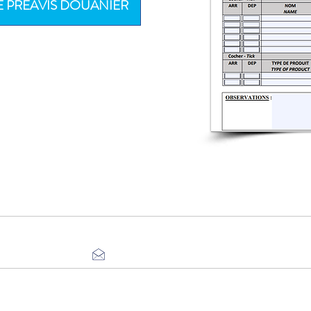
E PRÉAVIS DOUANIER
Heures d'ouverture
au vendredi de 9h00LT à 12h30LT et de 14h00LT 
Astreintes avec PPR 1h H24 7/7
ervé aux pilotes et aux compagnies uniquemen
afis@smablv.fr