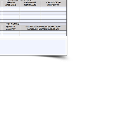
à 18h00LT.
t