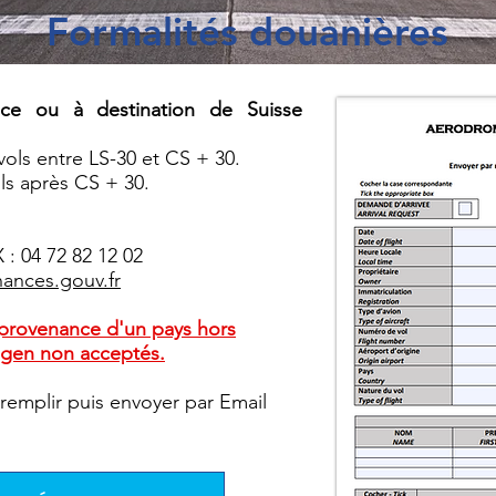
Formalités douanières
ce ou à destination de Suisse
ls entre LS-30 et CS + 30.
ls après CS + 30.
 : 04 72 82 12 02
ances.gouv.fr
 provenance d'un pays hors
gen non acceptés.
 remplir puis envoyer par Email